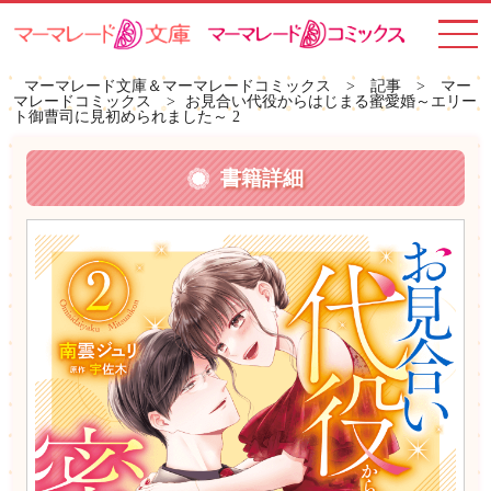
toggle
navigat
マーマレード文庫＆マーマレードコミックス
>
記事
>
マー
マレードコミックス
>
お見合い代役からはじまる蜜愛婚～エリー
ト御曹司に見初められました～ 2
書籍詳細