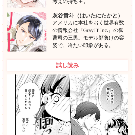
考えの持ち主。
灰谷貴斗（はいたにたかと）
アメリカに本社をおく世界有数
の情報会社『GrayJT Inc.』の御
曹司の三男。モデル顔負けの容
姿で、冷たい印象がある。
試し読み