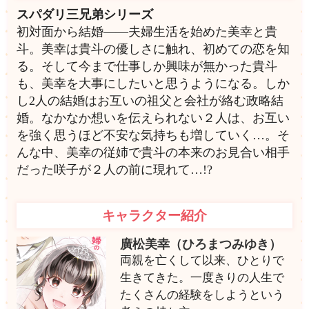
スパダリ三兄弟シリーズ
初対面から結婚――夫婦生活を始めた美幸と貴
斗。美幸は貴斗の優しさに触れ、初めての恋を知
る。そして今まで仕事しか興味が無かった貴斗
も、美幸を大事にしたいと思うようになる。しか
し2人の結婚はお互いの祖父と会社が絡む政略結
婚。なかなか想いを伝えられない２人は、お互い
を強く思うほど不安な気持ちも増していく…。そ
んな中、美幸の従姉で貴斗の本来のお見合い相手
だった咲子が２人の前に現れて…!?
キャラクター紹介
廣松美幸（ひろまつみゆき）
両親を亡くして以来、ひとりで
生きてきた。一度きりの人生で
たくさんの経験をしようという