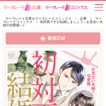
toggle
navigat
マーマレード文庫＆マーマレードコミックス
>
記事
>
マー
マレードコミックス
>
初対面ですが結婚しましょう～お見合い夫
婦の切愛婚～2
書籍詳細