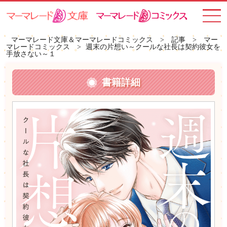
toggle
navigat
マーマレード文庫＆マーマレードコミックス
>
記事
>
マー
マレードコミックス
>
週末の片想い～クールな社長は契約彼女を
手放さない～１
書籍詳細