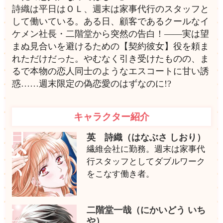
詩織は平日はＯＬ、週末は家事代行のスタッフと
して働いている。ある日、顧客であるクールなイ
ケメン社長・二階堂から突然の告白！――実は望
まぬ見合いを避けるための【契約彼女】役を頼ま
れただけだった。やむなく引き受けたものの、ま
るで本物の恋人同士のようなエスコートに甘い誘
惑……週末限定の偽恋愛のはずなのに!?
キャラクター紹介
英 詩織（はなぶさ しおり）
繊維会社に勤務。週末は家事代
行スタッフとしてダブルワーク
をこなす働き者。
二階堂一哉（にかいどう いち
や）