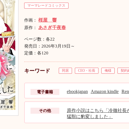
マーマレードコミックス
桜屋 響
作画：
あさぎ千夜春
原作：
ページ数：各22
発売日：2026年3月19日～
定価：各120
キーワード
同居
CEO・社長
俺様
契約
ebookjapan
Amazon kindle
Ren
電子書籍
原作小説はこちら「冷徹社長
その他
猛獣に豹変しました」