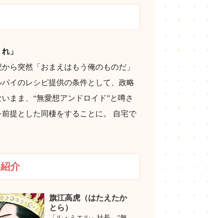
じ
くれ」
虎から突然「おまえはもう俺のものだ」
ルパイのレシピ提供の条件として、政略
いまま、“無愛想アンドロイド”と噂さ
前提とした同棲をすることに。 自宅で
ー紹介
旗江高虎（はたえたか
とら）
「ル・ミエル」社長。“無