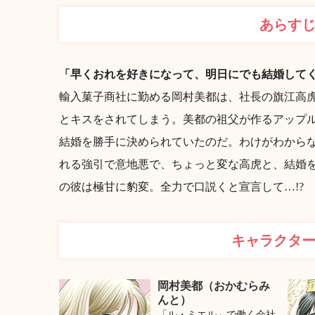
あらす
「早くおれを好きになって、明日にでも結婚して
輸入菓子商社に勤める岡村美都は、社長の旗江高
とキスをされてしまう。美都の祖父が作るアップ
結婚を勝手に決められていたのだ。わけがわからな
れる強引で意地悪で、ちょっと変な高虎と、結婚を
の彼は極甘に豹変。全力で口説くと宣言して…!?
キャラクタ
岡村美都（おかむらみ
んと）
「ル・ミエル」で働く会社