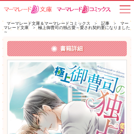
toggle
navigat
マーマレード文庫＆マーマレードコミックス
>
記事
>
マー
マレード文庫
>
極上御曹司の独占愛～愛され契約妻になりました
～
書籍詳細