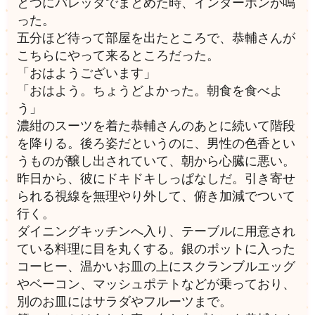
とつにバレッタでまとめた時、インターホンが鳴
った。
五分ほど待って部屋を出たところで、恭輔さんが
こちらにやって来るところだった。
「おはようございます」
「おはよう。ちょうどよかった。朝食を食べよ
う」
濃紺のスーツを着た恭輔さんのあとに続いて階段
を降りる。後ろ姿だというのに、男性の色香とい
うものが醸し出されていて、朝から心臓に悪い。
昨日から、彼にドキドキしっぱなしだ。引き寄せ
られる視線を無理やり外して、俯き加減でついて
行く。
ダイニングキッチンへ入り、テーブルに用意され
ている料理に目を丸くする。銀のポットに入った
コーヒー、温かいお皿の上にスクランブルエッグ
やベーコン、マッシュポテトなどが乗っており、
別のお皿にはサラダやフルーツまで。