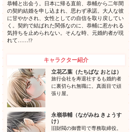
恭輔と出会う。日本に帰る直前、恭輔から二年間
の契約結婚を申し込まれ、思わず承諾。大人な彼
に甘やかされ、女性としての自信を取り戻してい
く。契約で結ばれた関係なのに、恭輔に惹かれる
気持ちを止められない。そんな時、元婚約者が現
れて……!?
キャラクター紹介
立花乙葉（たちばな おとは）
旅行会社を寿退社するも婚約者
に裏切られ無職に。真面目で頑
張り屋。
永嶺恭輔（ながみね きょうす
け）
旧財閥の御曹司で専務取締役。