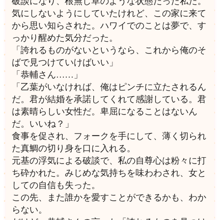
破談になり、根無し草のような状態だった私だ。
気にしないようにしていたけれど、この家に来て
から思い知らされた。ハワイでのことは夢で、す
っかり醒めた気分だった。
「誇れるものがないというなら、これから俺のそ
ばで見つけていけばいい」
「恭輔さん……」
「乙葉がいなければ、俺はピンチに立たされるん
だ。君が結婚を承諾してくれて感謝している。君
は素晴らしい女性だ。卑屈になることはないん
だ。いいね？」
食事を促され、フォークを手にして、薄く切られ
た真鯛の切り身を口に入れる。
元基の浮気による破談で、私の自尊心は粉々に打
ち砕かれた。みじめな気持ちを味わわされ、女と
しての自信も失った。
この先、また誰かを愛すことができるかも、わか
らない。