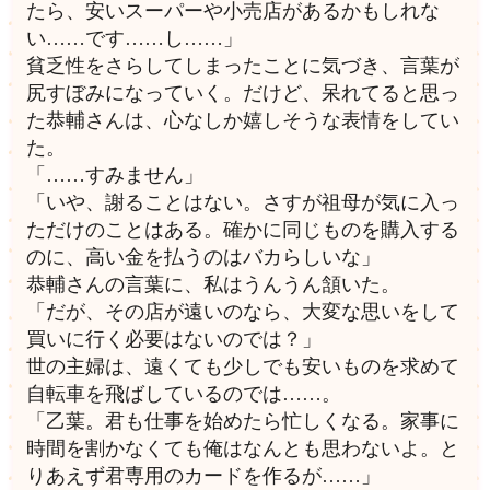
たら、安いスーパーや小売店があるかもしれな
い……です……し……」
貧乏性をさらしてしまったことに気づき、言葉が
尻すぼみになっていく。だけど、呆れてると思っ
た恭輔さんは、心なしか嬉しそうな表情をしてい
た。
「……すみません」
「いや、謝ることはない。さすが祖母が気に入っ
ただけのことはある。確かに同じものを購入する
のに、高い金を払うのはバカらしいな」
恭輔さんの言葉に、私はうんうん頷いた。
「だが、その店が遠いのなら、大変な思いをして
買いに行く必要はないのでは？」
世の主婦は、遠くても少しでも安いものを求めて
自転車を飛ばしているのでは……。
「乙葉。君も仕事を始めたら忙しくなる。家事に
時間を割かなくても俺はなんとも思わないよ。と
りあえず君専用のカードを作るが……」