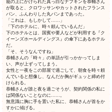
籠の上にかけられた真っ白なナプキンを恭輔さん
が取ると、クロワッサンやカットされたフランス
パン、ふんわりした丸パンまであった。
「これは、もしかして……」
「下のホテルに、時々頼んでいるんだ」
下のホテルとは、国賓や要人などが利用する『ク
イーンズホールディングス』の傘下にあるホテル
だ。
「そ、そうなんですね」
恭輔さんの「時々」の単語が引っかかってしま
い、声が上ずってしまう。
女性と一夜をこの部屋で過ごして、朝食を時々頼
んでいると想像し、なんだか胸がギュッと締め付
けられる。
恭輔さんが誰と夜を過ごそうが、契約関係の私に
は関係ないことなのに……。
無意識に胸に手を置いた私に、恭輔さんが首をか
すかに傾げる。