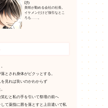
け)
美咲が勤める会社の社長。
イケメンだけど強引なとこ
ろも……。
み
う。
が落とされ身体がビクッとする。
んを見れば良いのかわからず
た。
微笑むと私の手を引いて祭壇の前へ
そして薬指に唇を落とすと上目遣いで私