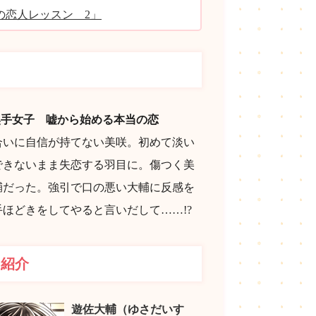
の恋人レッスン 2」
じ
奥手女子 嘘から始める本当の恋
合いに自信が持てない美咲。初めて淡い
できないまま失恋する羽目に。傷つく美
輔だった。強引で口の悪い大輔に反感を
ほどきをしてやると言いだして……!?
ー紹介
遊佐大輔（ゆさだいす