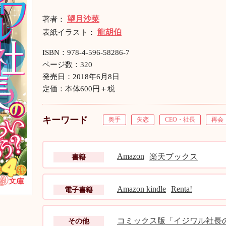
望月沙菜
著者：
龍胡伯
表紙イラスト：
ISBN：978-4-596-58286-7
ページ数：320
発売日：2018年6月8日
定価：本体600円＋税
キーワード
奥手
失恋
CEO・社長
再会
Amazon
楽天ブックス
書籍
Amazon kindle
Renta!
電子書籍
コミックス版「イジワル社長
その他