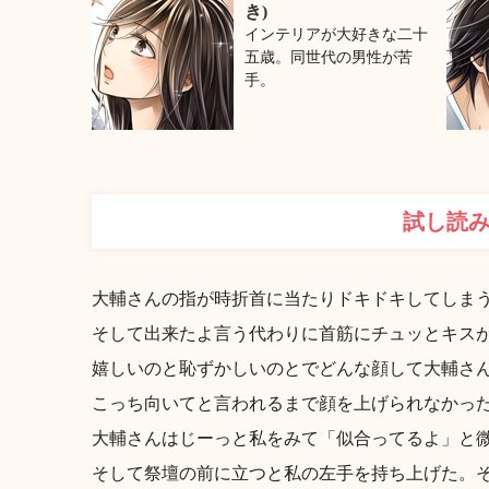
き)
インテリアが大好きな二十
五歳。同世代の男性が苦
手。
試し読
大輔さんの指が時折首に当たりドキドキしてしま
そして出来たよ言う代わりに首筋にチュッとキス
嬉しいのと恥ずかしいのとでどんな顔して大輔さ
こっち向いてと言われるまで顔を上げられなかっ
大輔さんはじーっと私をみて「似合ってるよ」と
そして祭壇の前に立つと私の左手を持ち上げた。