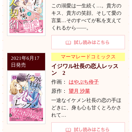
この溺愛は一生続く…。貴方の
キス、貴方の笑顔、そして愛の
言葉…そのすべてが私を支えて
くれるから――。
マーマレードコミックス
2021年6月17
日発売
イジワル社長の恋人レッス
ン 2
作画：
はやぶち伶子
原作：
望月 沙菜
一途なイケメン社長の恋の手ほ
どきに、身も心も甘くとろかさ
れて…