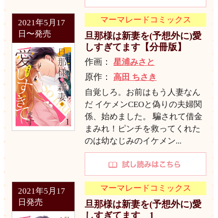
マーマレードコミックス
2021年5月17
日〜発売
旦那様は新妻を(予想外に)愛
しすぎてます【分冊版】
作画：
星浦みさと
原作：
高田 ちさき
自覚しろ。お前はもう人妻なん
だ イケメンCEOと偽りの夫婦関
係、始めました。 騙されて借金
まみれ！ピンチを救ってくれた
のは幼なじみのイケメン...
マーマレードコミックス
2021年5月17
日発売
旦那様は新妻を(予想外に)愛
しすぎてます 1