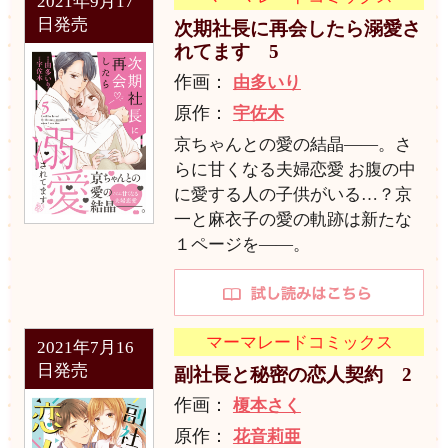
2021年9月17
日発売
次期社長に再会したら溺愛さ
れてます 5
作画：
由多いり
原作：
宇佐木
京ちゃんとの愛の結晶――。さ
らに甘くなる夫婦恋愛 お腹の中
に愛する人の子供がいる…？京
一と麻衣子の愛の軌跡は新たな
１ページを――。
マーマレードコミックス
2021年7月16
日発売
副社長と秘密の恋人契約 2
作画：
榎本さく
原作：
花音莉亜