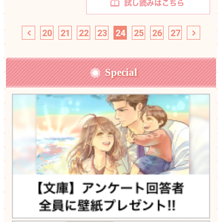
20
21
22
23
24
25
26
27
Special