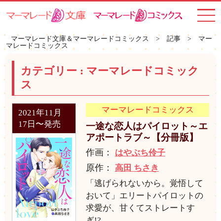
toggle
navigat
マーマレード文庫＆マーマレードコミックス
>
記事
>
マー
マレードコミックス
カテゴリー :
マーマレードコミック
ス
マーマレードコミックス
2021年11月
17日〜発売
一途な恋人はパイロット～エ
アポートラブ～【分冊版】
作画：
はやぶち伶子
原作：
高田 ちさき
「逃げられないから。覚悟して
おいて」エリートパイロットの
求愛が、甘くてストレートす
ぎ!?