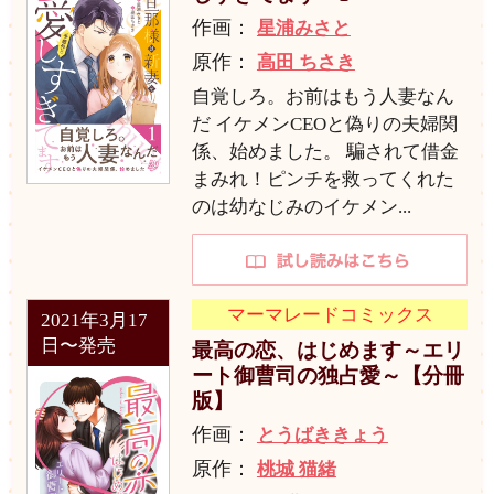
作画：
星浦みさと
原作：
高田 ちさき
自覚しろ。お前はもう人妻なん
だ イケメンCEOと偽りの夫婦関
係、始めました。 騙されて借金
まみれ！ピンチを救ってくれた
のは幼なじみのイケメン...
マーマレードコミックス
2021年3月17
日〜発売
最高の恋、はじめます～エリ
ート御曹司の独占愛～【分冊
版】
作画：
とうばききょう
原作：
桃城 猫緒