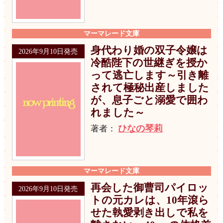
マーマレード文庫
身代わり婚の双子令嬢は
2026年9月10日発売
冷酷陛下の世継ぎを授か
って逃亡します～引き離
されて極秘出産しました
が、息子ごと溺愛で囲わ
れました～
ひなの琴莉
著者：
マーマレード文庫
再会した御曹司パイロッ
2026年9月10日発売
トの元カレは、10年滾ら
せた執愛剥き出しで私を