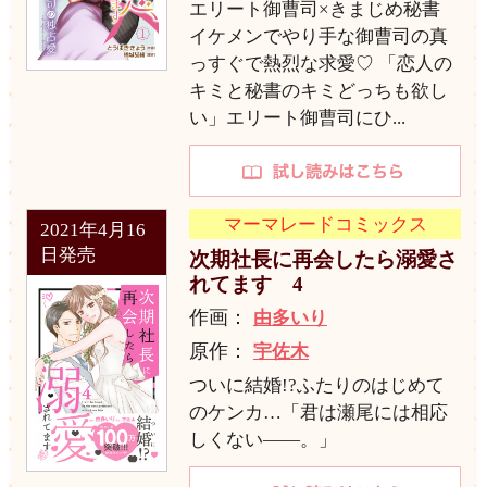
エリート御曹司×きまじめ秘書
イケメンでやり手な御曹司の真
っすぐで熱烈な求愛♡ 「恋人の
キミと秘書のキミどっちも欲し
い」エリート御曹司にひ...
マーマレードコミックス
2021年4月16
日発売
次期社長に再会したら溺愛さ
れてます 4
作画：
由多いり
原作：
宇佐木
ついに結婚!?ふたりのはじめて
のケンカ…「君は瀬尾には相応
しくない――。」