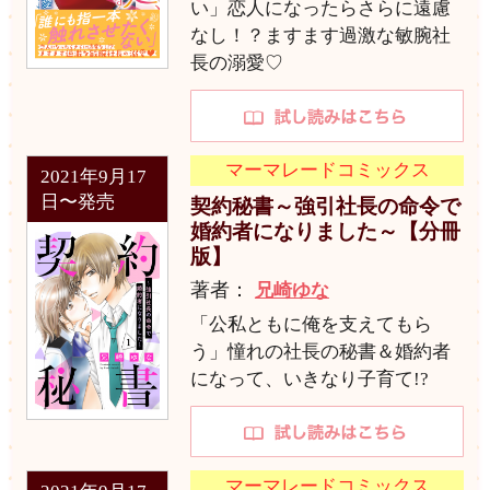
い」恋人になったらさらに遠慮
なし！？ますます過激な敏腕社
長の溺愛♡
マーマレードコミックス
2021年9月17
日〜発売
契約秘書～強引社長の命令で
婚約者になりました～【分冊
版】
著者：
兄崎ゆな
「公私ともに俺を支えてもら
う」憧れの社長の秘書＆婚約者
になって、いきなり子育て!?
マーマレードコミックス