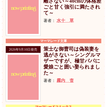
離さない～40cmの体格差
ごと甘く強引に満たされ
て～
水十 草
著者：
マーマレード文庫
策士な御曹司は偽装妻を
2026年9月10日発売
逃がさない～シングルマ
ザーですが、極甘パパに
愛娘ごと囲い娶られまし
た～
霧内 杳
著者：
マーマレードコミックス