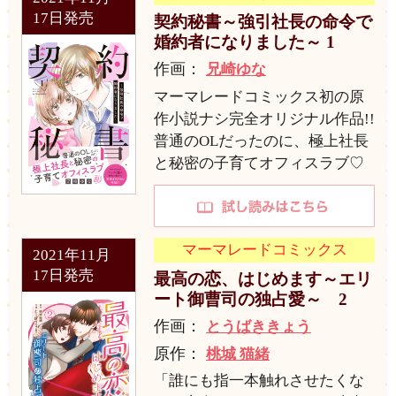
17日発売
契約秘書～強引社長の命令で
婚約者になりました～ 1
作画：
兄崎ゆな
マーマレードコミックス初の原
作小説ナシ完全オリジナル作品!!
普通のOLだったのに、極上社長
と秘密の子育てオフィスラブ♡
マーマレードコミックス
2021年11月
17日発売
最高の恋、はじめます～エリ
ート御曹司の独占愛～ 2
作画：
とうばききょう
原作：
桃城 猫緒
「誰にも指一本触れさせたくな