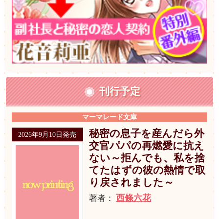
刊行予定
マーマレード文庫
秘密の息子を産んだら外
2026年9月10日発売
交官パパの再燃愛に抗え
ない～拒んでも、私を捨
てたはずの彼の熱情で取
り戻されました～
西條六花
著者：