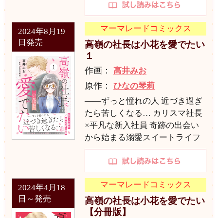
マーマレードコミックス
2024年8月19
日発売
高嶺の社長は小花を愛でたい
１
作画：
高井みお
原作：
ひなの琴莉
――ずっと憧れの人 近づき過ぎ
たら苦しくなる… カリスマ社長
×平凡な新入社員 奇跡の出会い
から始まる溺愛スイートライフ
マーマレードコミックス
2024年4月18
日～発売
高嶺の社長は小花を愛でたい
【分冊版】