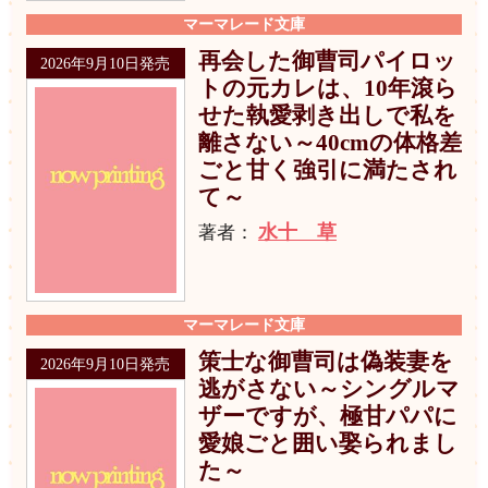
マーマレード文庫
再会した御曹司パイロッ
2026年9月10日発売
トの元カレは、10年滾ら
せた執愛剥き出しで私を
離さない～40cmの体格差
ごと甘く強引に満たされ
て～
水十 草
著者：
マーマレード文庫
策士な御曹司は偽装妻を
2026年9月10日発売
逃がさない～シングルマ
ザーですが、極甘パパに
愛娘ごと囲い娶られまし
た～