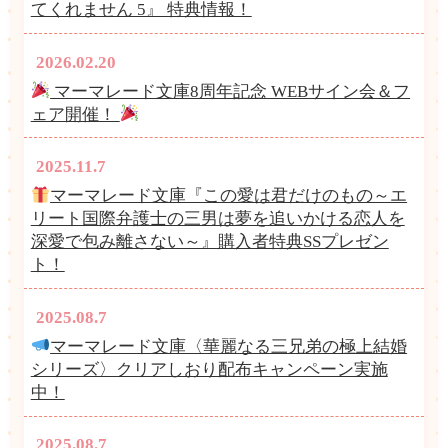
てくれません 5』 特典情報！
2026.02.20
マーマレード文庫8周年記念 WEBサイン会＆フ
ェア開催！
2025.11.7
マーマレード文庫『この愛は君だけのもの～エ
リート国際弁護士の三男は夢を追いかける恋人を
深愛で包み離さない～』購入者特典SSプレゼン
ト！
2025.08.7
マーマレード文庫〈華麗なる三兄弟の極上結婚
シリーズ〉クリアしおり配布キャンペーン実施
中！
2025.08.7