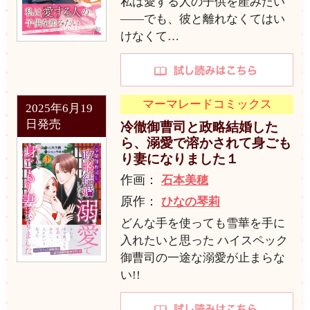
私は愛する人の子供を産みたい
――でも、彼と離れなくてはい
けなくて…
マーマレードコミックス
2025年6月19
日発売
冷徹御曹司と政略結婚した
ら、溺愛で溶かされて身ごも
り妻になりました１
作画：
石本美穂
原作：
ひなの琴莉
どんな手を使っても雪華を手に
入れたいと思った ハイスペック
御曹司の一途な溺愛が止まらな
い!!