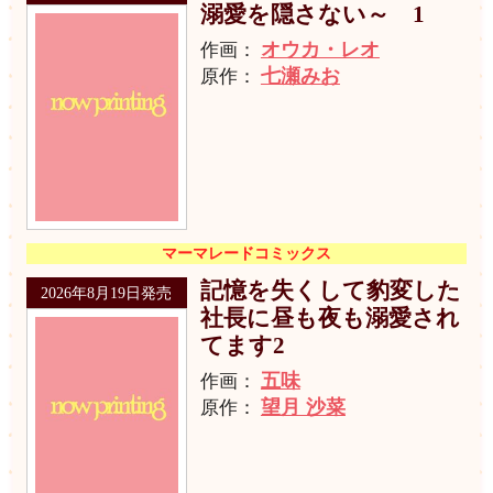
溺愛を隠さない～ 1
オウカ・レオ
作画：
七瀬みお
原作：
マーマレードコミックス
記憶を失くして豹変した
2026年8月19日発売
社長に昼も夜も溺愛され
てます2
五味
作画：
望月 沙菜
原作：