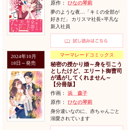
原作：
ひなの琴莉
夢のような夜…「キミの全部が
好きだ」 カリスマ社長×平凡な
新入社員
マーマレードコミックス
2024年10月
18日～発売
秘密の授かり婚～身を引こう
としたけど、エリート御曹司
が逃がしてくれません～
【分冊版】
作画：
浜 森子
原作：
ひなの琴莉
身分違いなのに、赤ちゃんごと
溺愛されています