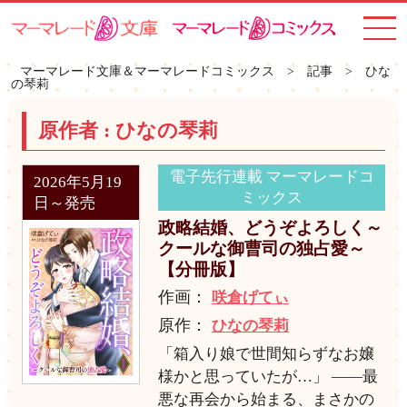
toggle
navigat
マーマレード文庫＆マーマレードコミックス
>
記事
>
ひな
の琴莉
原作者 :
ひなの琴莉
電子先行連載 マーマレードコ
2026年5月19
ミックス
日～発売
政略結婚、どうぞよろしく～
クールな御曹司の独占愛～
【分冊版】
作画：
咲倉げてぃ
原作：
ひなの琴莉
「箱入り娘で世間知らずなお嬢
様かと思っていたが…」 ――最
悪な再会から始まる、まさかの