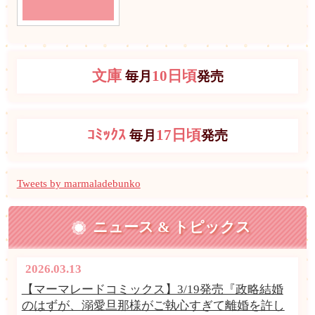
文庫
10日頃
毎月
発売
ｺﾐｯｸｽ
17日頃
毎月
発売
Tweets by marmaladebunko
ニュース & トピックス
2026.03.13
【マーマレードコミックス】3/19発売『政略結婚
のはずが、溺愛旦那様がご執心すぎて離婚を許し