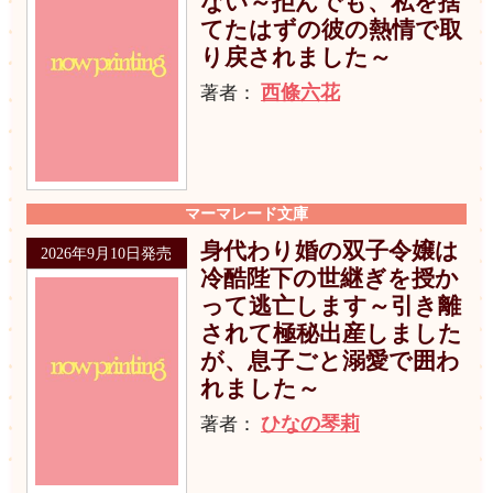
ない～拒んでも、私を捨
てたはずの彼の熱情で取
り戻されました～
西條六花
著者：
マーマレード文庫
身代わり婚の双子令嬢は
2026年9月10日発売
冷酷陛下の世継ぎを授か
って逃亡します～引き離
されて極秘出産しました
が、息子ごと溺愛で囲わ
れました～
ひなの琴莉
著者：