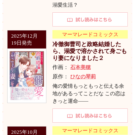
溺愛生活？
マーマレードコミックス
2025年12月
19日発売
冷徹御曹司と政略結婚した
ら、溺愛で溶かされて身ごも
り妻になりました２
作画：
石本美穂
原作：
ひなの琴莉
俺の愛情もっともっと伝える余
地があるってことだな この恋は
きっと運命――
マーマレードコミックス
2025年10月