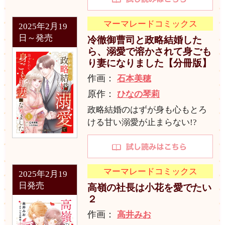
マーマレードコミックス
2025年2月19
日～発売
冷徹御曹司と政略結婚した
ら、溺愛で溶かされて身ごも
り妻になりました【分冊版】
作画：
石本美穂
原作：
ひなの琴莉
政略結婚のはずが身も心もとろ
ける甘い溺愛が止まらない!?
マーマレードコミックス
2025年2月19
日発売
高嶺の社長は小花を愛でたい
２
作画：
高井みお