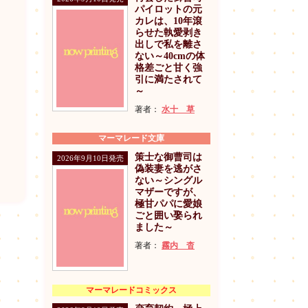
パイロットの元
カレは、10年滾
らせた執愛剥き
出しで私を離さ
ない～40cmの体
格差ごと甘く強
引に満たされて
～
著者：
水十 草
マーマレード文庫
策士な御曹司は
2026年9月10日発売
偽装妻を逃がさ
ない～シングル
マザーですが、
極甘パパに愛娘
ごと囲い娶られ
ました～
著者：
霧内 杳
マーマレードコミックス