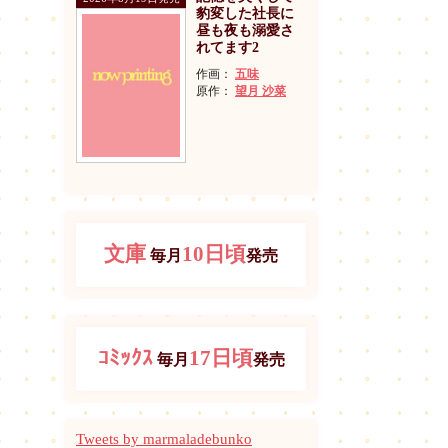
豹変した社長に
昼も夜も溺愛さ
れてます2
作画：
五味
原作：
望月 沙菜
文庫
10日頃
毎月
発売
ｺﾐｯｸｽ
17日頃
毎月
発売
Tweets by marmaladebunko