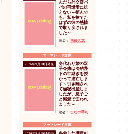
んだら外交官パ
パの再燃愛に抗
えない～拒んで
も、私を捨てた
はずの彼の熱情
で取り戻されま
した～
著者：
西條六花
マーマレード文庫
身代わり婚の双
2026年9月10日発売
子令嬢は冷酷陛
下の世継ぎを授
かって逃亡しま
す～引き離され
て極秘出産しま
したが、息子ご
と溺愛で囲われ
ました～
著者：
ひなの琴莉
マーマレード文庫
再会した御曹司
2026年9月10日発売