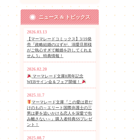
ニュース & トピックス
2026.03.13
【マーマレードコミックス】3/19発
売『政略結婚のはずが、溺愛旦那様
がご執心すぎて離婚を許してくれま
せん 5』 特典情報！
2026.02.20
マーマレード文庫8周年記念
WEBサイン会＆フェア開催！
2025.11.7
マーマレード文庫『この愛は君だ
けのもの～エリート国際弁護士の三
男は夢を追いかける恋人を深愛で包
み離さない～』購入者特典SSプレゼ
ント！
2025.08.7