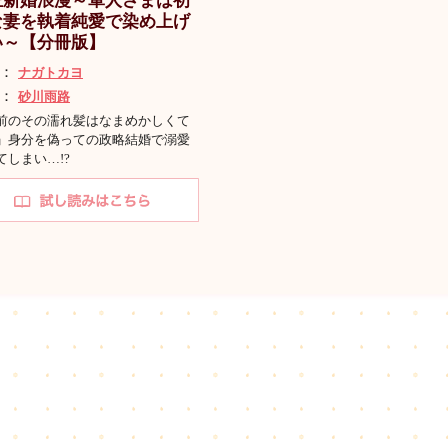
正新婚浪漫～軍人さまは初
な妻を執着純愛で染め上げ
い～【分冊版】
画：
ナガトカヨ
作：
砂川雨路
前のその濡れ髪はなまめかしくて
」身分を偽っての政略結婚で溺愛
てしまい…!?