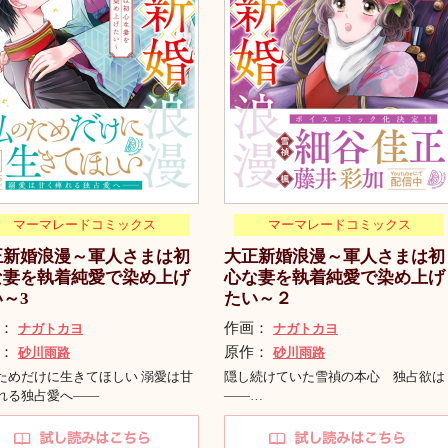
マーマレードコミックス
マーマレードコミックス
正新婚浪漫～軍人さまは初
大正新婚浪漫～軍人さまは初
な妻を執着純愛で染め上げ
心な妻を執着純愛で染め上げ
～3
たい～２
画：
作画：
ナガトカヨ
ナガトカヨ
作：
原作：
砂川雨路
砂川雨路
ためだけに生きてほしい 溺愛は甘
隠し続けていた雪禎の本心 独占欲は
れる独占愛へ――
――…