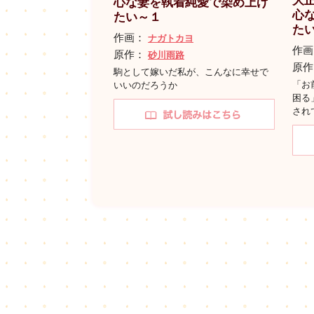
大
心な妻を執着純愛で染め上げ
心
たい～１
た
作画：
ナガトカヨ
作
原作：
砂川雨路
原
駒として嫁いだ私が、こんなに幸せで
「お
いいのだろうか
困る
され