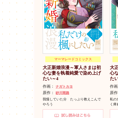
マーマレードコミックス
大正新婚浪漫～軍人さまは初
大
心な妻を執着純愛で染め上げ
心
たい～4
たい
作画：
作
ナガトカヨ
原作：
原
砂川雨路
我慢していた分 たっぷり教えこんで
私の
やろう
く痺