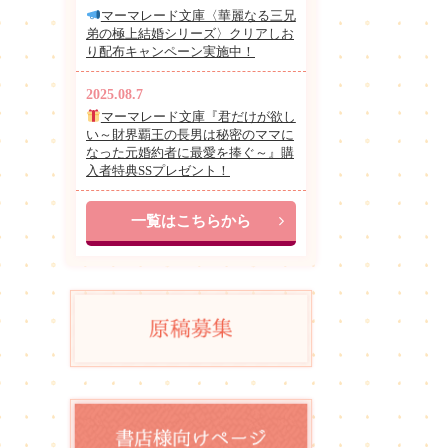
マーマレード文庫〈華麗なる三兄
弟の極上結婚シリーズ〉クリアしお
り配布キャンペーン実施中！
2025.08.7
マーマレード文庫『君だけが欲し
い～財界覇王の長男は秘密のママに
なった元婚約者に最愛を捧ぐ～』購
入者特典SSプレゼント！
一覧はこちらから