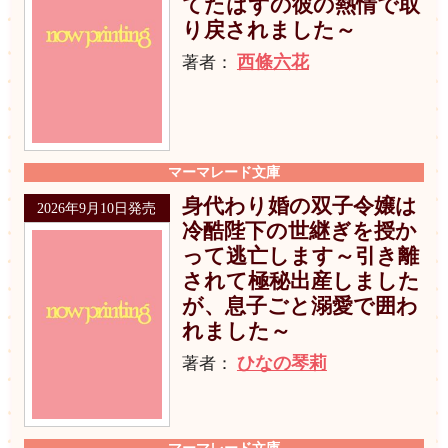
てたはずの彼の熱情で取
り戻されました～
西條六花
著者：
マーマレード文庫
身代わり婚の双子令嬢は
2026年9月10日発売
冷酷陛下の世継ぎを授か
って逃亡します～引き離
されて極秘出産しました
が、息子ごと溺愛で囲わ
れました～
ひなの琴莉
著者：