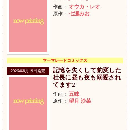
オウカ・レオ
作画：
七瀬みお
原作：
マーマレードコミックス
記憶を失くして豹変した
2026年8月19日発売
社長に昼も夜も溺愛され
てます2
五味
作画：
望月 沙菜
原作：