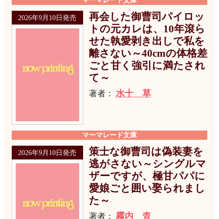
マーマレード文庫
再会した御曹司パイロッ
2026年9月10日発売
トの元カレは、10年滾ら
せた執愛剥き出しで私を
離さない～40cmの体格差
ごと甘く強引に満たされ
て～
水十 草
著者：
マーマレード文庫
策士な御曹司は偽装妻を
2026年9月10日発売
逃がさない～シングルマ
ザーですが、極甘パパに
愛娘ごと囲い娶られまし
た～
霧内 杳
著者：