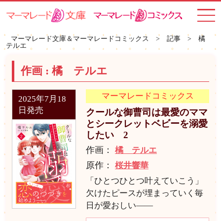
toggle
navigat
マーマレード文庫＆マーマレードコミックス
>
記事
>
橘
テルエ
作画 :
橘 テルエ
マーマレードコミックス
2025年7月18
日発売
クールな御曹司は最愛のママ
とシークレットベビーを溺愛
したい 2
作画：
橘 テルエ
原作：
桜井響華
「ひとつひとつ叶えていこう」
欠けたピースが埋まっていく毎
日が愛おしい――