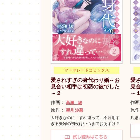
マーマレードコミックス
愛されすぎの身代わり婚～お
愛
見合い相手は初恋の彼でした
見
～２
～
作画：
作
高瀬 綾
原作：
原
望月 沙菜
大好きなのに すれ違って…不器用す
片思
ぎる夫婦の初夜はいつまでおあずけ？