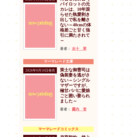
パイロットの元
カレは、10年滾
らせた執愛剥き
出しで私を離さ
ない～40cmの体
格差ごと甘く強
引に満たされて
～
著者：
水十 草
マーマレード文庫
策士な御曹司は
2026年9月10日発売
偽装妻を逃がさ
ない～シングル
マザーですが、
極甘パパに愛娘
ごと囲い娶られ
ました～
著者：
霧内 杳
マーマレードコミックス