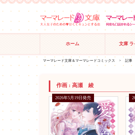
ホーム
文庫 
マーマレード文庫＆マーマレードコミックス
>
記事
作画 :
高瀬 綾
2026年5月19日発売
2