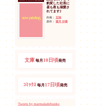
豹変した社長に
昼も夜も溺愛さ
れてます2
作画：
五味
原作：
望月 沙菜
文庫
10日頃
毎月
発売
ｺﾐｯｸｽ
17日頃
毎月
発売
Tweets by marmaladebunko