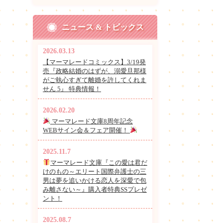
ニュース & トピックス
2026.03.13
【マーマレードコミックス】3/19発
売『政略結婚のはずが、溺愛旦那様
がご執心すぎて離婚を許してくれま
せん 5』 特典情報！
2026.02.20
マーマレード文庫8周年記念
WEBサイン会＆フェア開催！
2025.11.7
マーマレード文庫『この愛は君だ
けのもの～エリート国際弁護士の三
男は夢を追いかける恋人を深愛で包
み離さない～』購入者特典SSプレゼ
ント！
2025.08.7