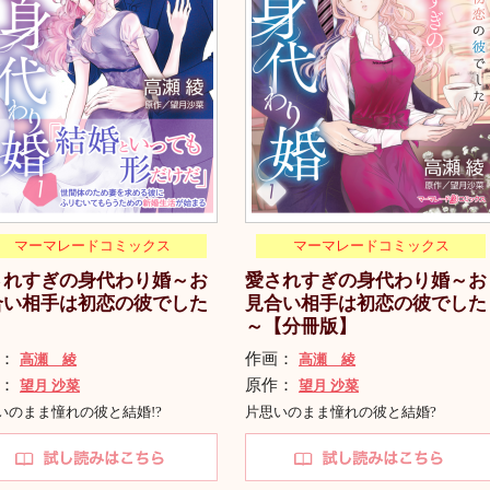
マーマレードコミックス
マーマレードコミックス
されすぎの身代わり婚～お
愛されすぎの身代わり婚～お
合い相手は初恋の彼でした
見合い相手は初恋の彼でした
１
～【分冊版】
画：
作画：
高瀬 綾
高瀬 綾
作：
原作：
望月 沙菜
望月 沙菜
いのまま憧れの彼と結婚!?
片思いのまま憧れの彼と結婚?