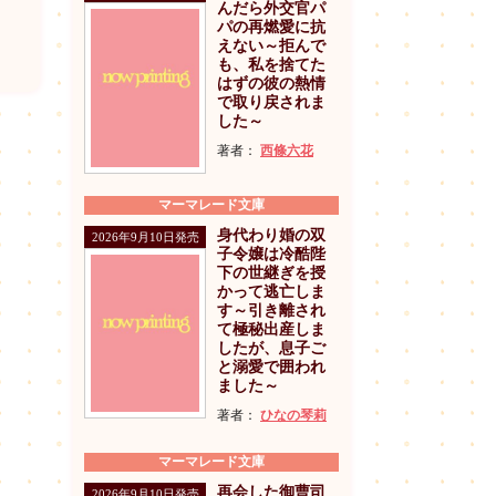
んだら外交官パ
パの再燃愛に抗
えない～拒んで
も、私を捨てた
はずの彼の熱情
で取り戻されま
した～
著者：
西條六花
マーマレード文庫
身代わり婚の双
2026年9月10日発売
子令嬢は冷酷陛
下の世継ぎを授
かって逃亡しま
す～引き離され
て極秘出産しま
したが、息子ご
と溺愛で囲われ
ました～
著者：
ひなの琴莉
マーマレード文庫
再会した御曹司
2026年9月10日発売