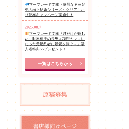
マーマレード文庫〈華麗なる三兄
弟の極上結婚シリーズ〉クリアしお
り配布キャンペーン実施中！
2025.08.7
マーマレード文庫『君だけが欲し
い～財界覇王の長男は秘密のママに
なった元婚約者に最愛を捧ぐ～』購
入者特典SSプレゼント！
一覧はこちらから