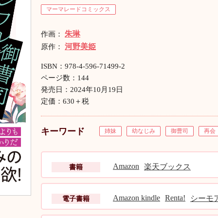
マーマレードコミックス
朱琳
作画：
河野美姫
原作：
ISBN：978-4-596-71499-2
ページ数：144
発売日：2024年10月19日
定価：630＋税
キーワード
姉妹
幼なじみ
御曹司
再会
Amazon
楽天ブックス
書籍
Amazon kindle
Renta!
シーモ
電子書籍