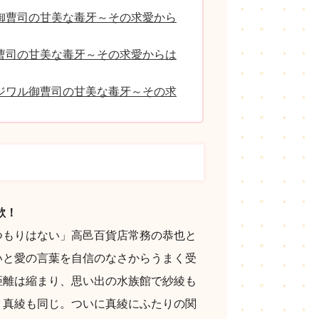
御曹司の甘美な毒牙～その求愛から
曹司の甘美な毒牙～その求愛からは
ジワル御曹司の甘美な毒牙～その求
じ
欲！
つもりはない」高邑百貨店常務の恭也と
いと愛の言葉を自信のなさからうまく受
距離は縮まり、思い出の水族館で紗綾も
・真綾も同じ。ついに真綾にふたりの関