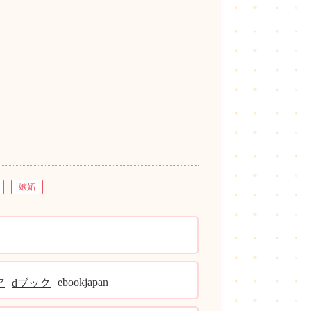
嫉妬
ebookjapan
ア
dブック