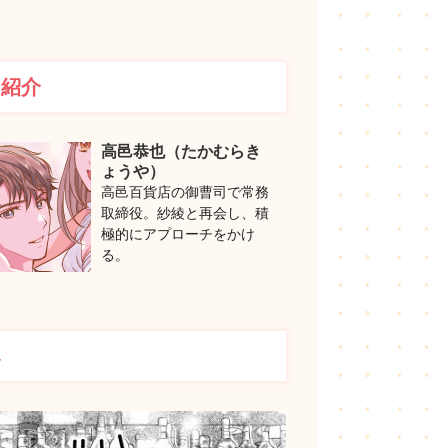
ー紹介
高邑恭也（たかむらき
ょうや）
高邑百貨店の御曹司で常務
取締役。紗綾と再会し、積
極的にアプローチをかけ
る。
み