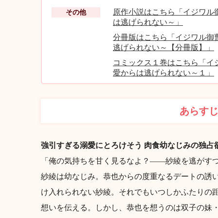
原作小説はこちら「イジワル
その他
は逃げられない～」
分冊版はこちら「イジワル御
逃げられない～【分冊版】」
コミックス１巻はこちら「イ
愛からは逃げられない～１」
あらす
強引すぎる溺愛にとろけそう 肉食幼なじみの独占
「俺の気持ちを甘く見るなよ？――紗綾を逃がす
紗綾は幼なじみ。恭也からの度重なるデートの誘
け入れられない紗綾。それでもいつしかふたりの
想いを伝える。しかし、恭也を想うのは双子の妹