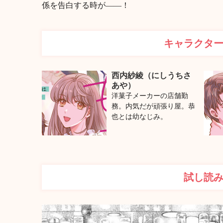
係を告白する時が――！
キャラクタ
西内紗綾（にしうちさ
あや）
洋菓子メーカーの店舗勤
務。内気だが頑張り屋。恭
也とは幼なじみ。
試し読