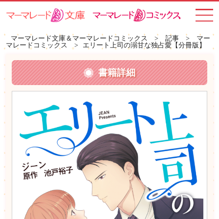
toggle
navigat
マーマレード文庫＆マーマレードコミックス
>
記事
>
マー
マレードコミックス
>
エリート上司の溺甘な独占愛【分冊版】
書籍詳細