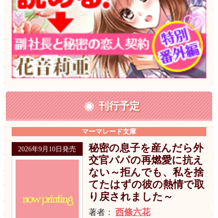
刊行予定
マーマレード文庫
秘密の息子を産んだら外
2026年9月10日発売
交官パパの再燃愛に抗え
ない～拒んでも、私を捨
てたはずの彼の熱情で取
り戻されました～
西條六花
著者：