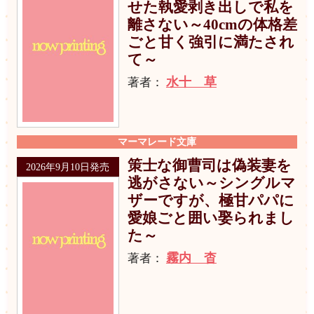
せた執愛剥き出しで私を
離さない～40cmの体格差
ごと甘く強引に満たされ
て～
水十 草
著者：
マーマレード文庫
策士な御曹司は偽装妻を
2026年9月10日発売
逃がさない～シングルマ
ザーですが、極甘パパに
愛娘ごと囲い娶られまし
た～
霧内 杳
著者：