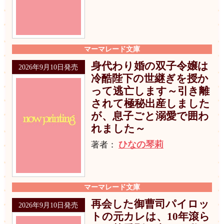
マーマレード文庫
身代わり婚の双子令嬢は
2026年9月10日発売
冷酷陛下の世継ぎを授か
って逃亡します～引き離
されて極秘出産しました
が、息子ごと溺愛で囲わ
れました～
ひなの琴莉
著者：
マーマレード文庫
再会した御曹司パイロッ
2026年9月10日発売
トの元カレは、10年滾ら