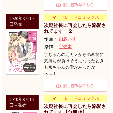
マーマレードコミックス
2020年3月19
日発売
次期社長に再会したら溺愛さ
れてます ２
作画：
由多いり
原作：
宇佐木
京ちゃんの元カノからの牽制に
気持ちが負けそうになったとき
も京ちゃんの愛があったか
ら…！
マーマレードコミックス
2019年8月16
日～発売
次期社長に再会したら溺愛さ
れてます【分冊版】