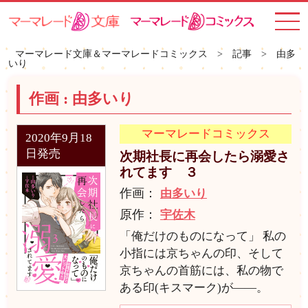
toggle
navigat
マーマレード文庫＆マーマレードコミックス
>
記事
>
由多
いり
作画 :
由多いり
マーマレードコミックス
2020年9月18
日発売
次期社長に再会したら溺愛さ
れてます ３
作画：
由多いり
原作：
宇佐木
「俺だけのものになって」 私の
小指には京ちゃんの印、そして
京ちゃんの首筋には、私の物で
ある印(キスマーク)が――。