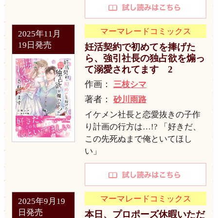
マーマレードコミックス
2025年11月
19日発売
妊活契約で初めてを捧げた
ら、強引社長の独占欲を煽っ
て溺愛されてます 2
作画：
三枝シマ
著者：
砂川雨路
イケメン社長と恋愛抜きの子作
り計画の行方は…!? 「好きだ、
この先死ぬまで俺といてほし
い」
マーマレードコミックス
2025年9月19
日発売
本日、プロポーズ休暇いただ