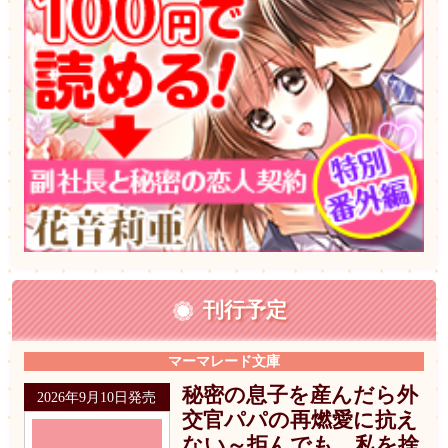
刊行予定
マーマレード文庫
秘密の息子を産んだら外
2026年9月10日発売
交官パパの再燃愛に抗え
ない～拒んでも、私を捨