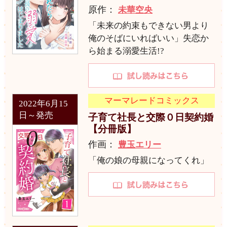
原作：
未華空央
「未来の約束もできない男より
俺のそばにいればいい」失恋か
ら始まる溺愛生活!?
マーマレードコミックス
2022年6月15
日～発売
子育て社長と交際０日契約婚
【分冊版】
作画：
豊玉エリー
「俺の娘の母親になってくれ」