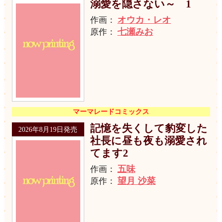
溺愛を隠さない～ 1
オウカ・レオ
作画：
七瀬みお
原作：
マーマレードコミックス
記憶を失くして豹変した
2026年8月19日発売
社長に昼も夜も溺愛され
てます2
五味
作画：
望月 沙菜
原作：