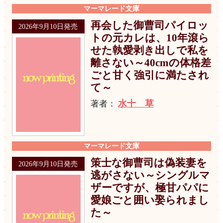
マーマレード文庫
再会した御曹司パイロッ
2026年9月10日発売
トの元カレは、10年滾ら
せた執愛剥き出しで私を
離さない～40cmの体格差
ごと甘く強引に満たされ
て～
水十 草
著者：
マーマレード文庫
策士な御曹司は偽装妻を
2026年9月10日発売
逃がさない～シングルマ
ザーですが、極甘パパに
愛娘ごと囲い娶られまし
た～