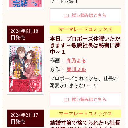
ソード収録！
マーマレードコミックス
2024年6月18
日発売
本日、プロポーズ休暇いただ
きます～敏腕社長は秘書に夢
中～１
作画：
冬乃よる
原作：
春川メル
プロポーズされてから、社長の
溺愛が止まらない…!!
マーマレードコミックス
2024年2月17
日発売
結婚寸前で捨てられたら社長