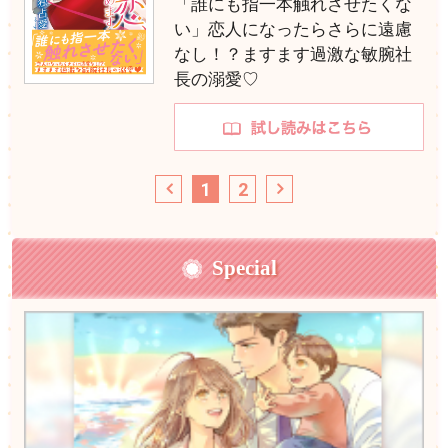
「誰にも指一本触れさせたくな
い」恋人になったらさらに遠慮
なし！？ますます過激な敏腕社
長の溺愛♡
1
2
Special