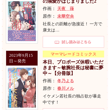
の溺愛がはじまりました2
作画：
天夜 葎
原作：
未華空央
社長との距離が急接近！ 一方で
康太は…
マーマレードコミックス
2023年9月15
日～発売
本日、プロポーズ休暇いただ
きます～敏腕社長は秘書に夢
中～【分冊版】
作画：
冬乃よる
原作：
春川メル
イケメン若社長の独占欲が暴走
中です！