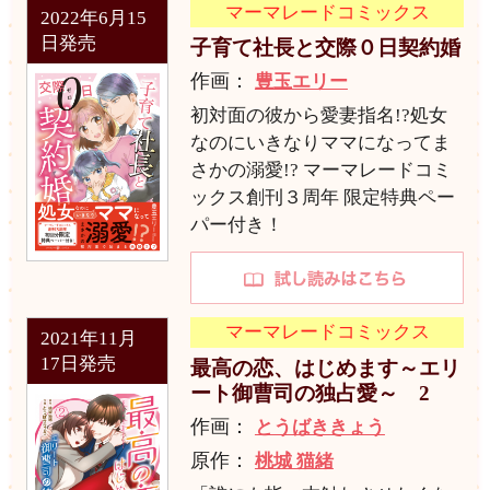
マーマレードコミックス
2022年6月15
日発売
子育て社長と交際０日契約婚
作画：
豊玉エリー
初対面の彼から愛妻指名!?処女
なのにいきなりママになってま
さかの溺愛!? マーマレードコミ
ックス創刊３周年 限定特典ペー
パー付き！
マーマレードコミックス
2021年11月
17日発売
最高の恋、はじめます～エリ
ート御曹司の独占愛～ 2
作画：
とうばききょう
原作：
桃城 猫緒