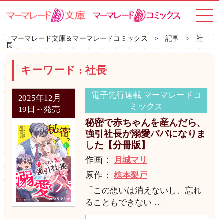
toggle
navigat
マーマレード文庫＆マーマレードコミックス
>
記事
>
社
長
キーワード :
社長
電子先行連載 マーマレードコ
2025年12月
ミックス
19日～発売
秘密で赤ちゃんを産んだら、
強引社長が溺愛パパになりま
した【分冊版】
作画：
月城マリ
原作：
椋本梨戸
「この想いは消えないし、忘れ
ることもできない…」