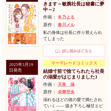
きます～敏腕社長は秘書に夢
中～2
作画：
冬乃よる
原作：
春川メル
私の身体は社長に作り替えられ
てしまった
マーマレードコミックス
2025年3月19
日発売
結婚寸前で捨てられたら社長
の溺愛がはじまりました3
作画：
天夜 葎
原作：
未華空央
溺れるほどの彼の愛で満たされ
ていく―― 描き下ろし極甘エピ