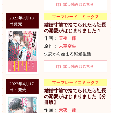
マーマレードコミックス
2023年7月18
日発売
結婚寸前で捨てられたら社長
の溺愛がはじまりました１
作画：
天夜 葎
原作：
未華空央
失恋から始まる溺愛生活
マーマレードコミックス
2023年4月17
日～発売
結婚寸前で捨てられたら社長
の溺愛がはじまりました【分
冊版】
作画：
天夜 葎