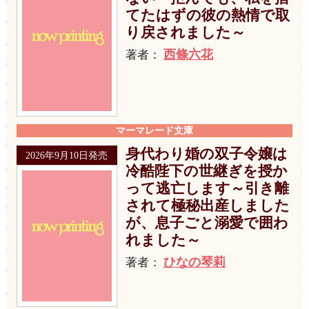
てたはずの彼の熱情で取
り戻されました～
西條六花
著者：
マーマレード文庫
身代わり婚の双子令嬢は
2026年9月10日発売
冷酷陛下の世継ぎを授か
って逃亡します～引き離
されて極秘出産しました
が、息子ごと溺愛で囲わ
れました～
ひなの琴莉
著者：