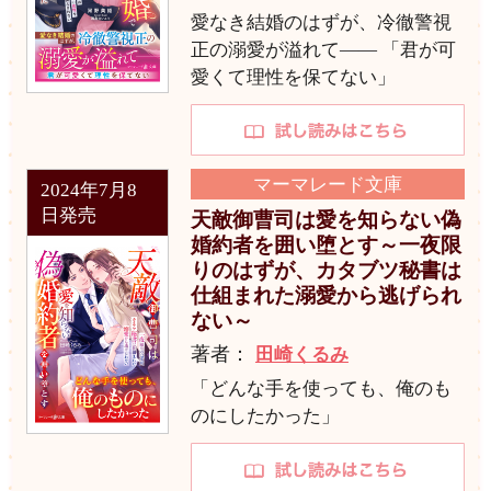
愛なき結婚のはずが、冷徹警視
正の溺愛が溢れて―― 「君が可
愛くて理性を保てない」
マーマレード文庫
2024年7月8
日発売
天敵御曹司は愛を知らない偽
婚約者を囲い堕とす～一夜限
りのはずが、カタブツ秘書は
仕組まれた溺愛から逃げられ
ない～
著者：
田崎くるみ
「どんな手を使っても、俺のも
のにしたかった」