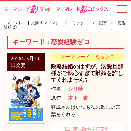
toggle
navigat
マーマレード文庫＆マーマレードコミックス
>
記事
>
恋愛
経験ゼロ
キーワード :
恋愛経験ゼロ
マーマレードコミックス
2026年3月19
日発売
政略結婚のはずが、溺愛旦那
様がご執心すぎて離婚を許し
てくれません5
作画：
シリ崎
原作：
木下 杏
尊成さんはいつも私の欲しい言
葉をくれる