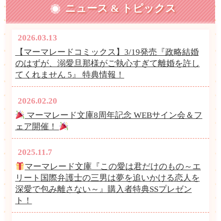
ニュース & トピックス
2026.03.13
【マーマレードコミックス】3/19発売『政略結婚
のはずが、溺愛旦那様がご執心すぎて離婚を許し
てくれません 5』 特典情報！
2026.02.20
マーマレード文庫8周年記念 WEBサイン会＆フ
ェア開催！
2025.11.7
マーマレード文庫『この愛は君だけのもの～エ
リート国際弁護士の三男は夢を追いかける恋人を
深愛で包み離さない～』購入者特典SSプレゼン
ト！