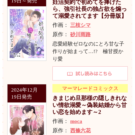
19日～発売
妊活契約で初めてを捧げた
ら、強引社長の独占欲を煽っ
て溺愛されてます【分冊版】
作画：
三枝シマ
原作：
砂川雨路
恋愛経験ゼロなのにとろ甘な子
作りが始まって…!? 極甘授か
り愛
マーマレードコミックス
2024年12月
19日発売
きまじめ旦那様の隠しきれな
い情欲溺愛～偽装結婚から甘
い恋を始めます～2
作画：
moca
原作：
西條六花