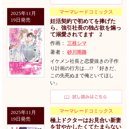
マーマレードコミックス
2025年11月
19日発売
妊活契約で初めてを捧げた
ら、強引社長の独占欲を煽っ
て溺愛されてます 2
作画：
三枝シマ
著者：
砂川雨路
イケメン社長と恋愛抜きの子作
り計画の行方は…!? 「好きだ、
この先死ぬまで俺といてほし
い」
マーマレードコミックス
2025年11月
19日発売
極上ドクターはお見合い新妻
を甘やかしたくてたまらない