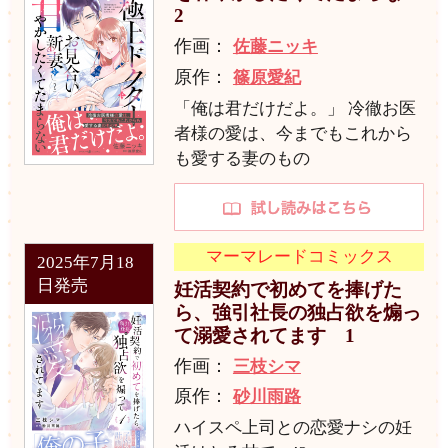
2
作画：
佐藤ニッキ
原作：
篠原愛紀
「俺は君だけだよ。」 冷徹お医
者様の愛は、今までもこれから
も愛する妻のもの
マーマレードコミックス
2025年7月18
日発売
妊活契約で初めてを捧げた
ら、強引社長の独占欲を煽っ
て溺愛されてます 1
作画：
三枝シマ
原作：
砂川雨路
ハイスペ上司との恋愛ナシの妊