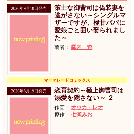
策士な御曹司は偽装妻を
2026年9月10日発売
逃がさない～シングルマ
ザーですが、極甘パパに
愛娘ごと囲い娶られまし
た～
霧内 杳
著者：
マーマレードコミックス
恋育契約～極上御曹司は
2026年8月19日発売
溺愛を隠さない～ ２
オウカ・レオ
作画：
七瀬みお
原作：