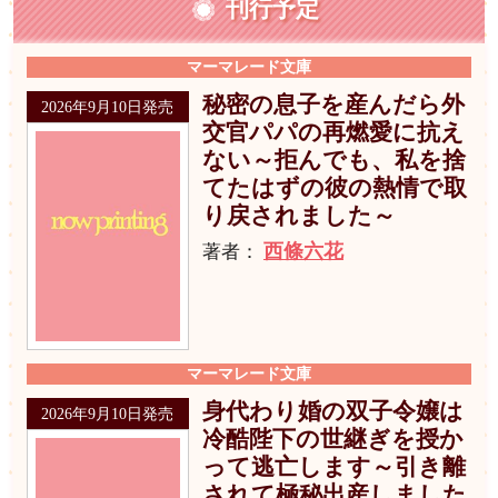
刊行予定
マーマレード文庫
秘密の息子を産んだら外
2026年9月10日発売
交官パパの再燃愛に抗え
ない～拒んでも、私を捨
てたはずの彼の熱情で取
り戻されました～
西條六花
著者：
マーマレード文庫
身代わり婚の双子令嬢は
2026年9月10日発売
冷酷陛下の世継ぎを授か
って逃亡します～引き離
されて極秘出産しました