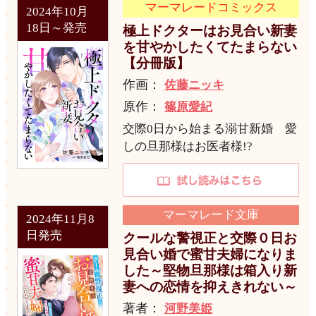
マーマレードコミックス
2024年10月
18日～発売
極上ドクターはお見合い新妻
を甘やかしたくてたまらない
【分冊版】
作画：
佐藤ニッキ
原作：
篠原愛紀
交際0日から始まる溺甘新婚 愛
しの旦那様はお医者様!?
マーマレード文庫
2024年11月8
日発売
クールな警視正と交際０日お
見合い婚で蜜甘夫婦になりま
した～堅物旦那様は箱入り新
妻への恋情を抑えきれない～
著者：
河野美姫