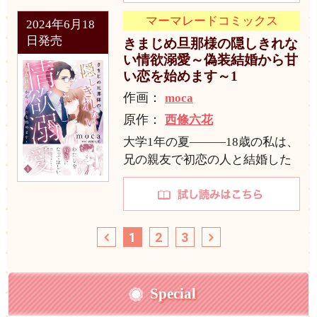
マーマレードコミックス
2024年6月18
日発売
きまじめ旦那様の隠しきれな
い情欲溺愛～偽装結婚から甘
い恋を始めます～1
作画：
moca
原作：
西條六花
大学1年の夏―――18歳の私は、
兄の親友で初恋の人と結婚した
1
2
3
Special