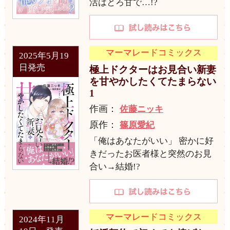
活はとろ甘で…!?
マーマレードコミックス
2025年5月19
日発売
極上ドクターはお見合い新妻
を甘やかしたくてたまらない
1
作画：
佐藤ニッキ
原作：
篠原愛紀
「俺はあなたがいい」 密かに好
きだったお医者様と突然のお見
合い→結婚!?
マーマレードコミックス
2024年11月