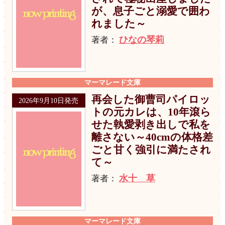
が、息子ごと溺愛で囲わ
れました～
ひなの琴莉
著者：
マーマレード文庫
再会した御曹司パイロッ
2026年9月10日発売
トの元カレは、10年滾ら
せた執愛剥き出しで私を
離さない～40cmの体格差
ごと甘く強引に満たされ
て～
水十 草
著者：
マーマレード文庫