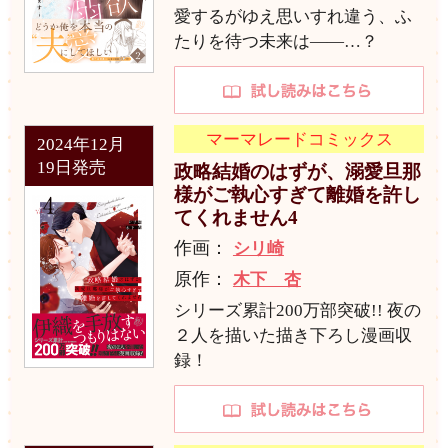
愛するがゆえ思いすれ違う、ふ
たりを待つ未来は――…？
マーマレードコミックス
2024年12月
19日発売
政略結婚のはずが、溺愛旦那
様がご執心すぎて離婚を許し
てくれません4
作画：
シリ崎
原作：
木下 杏
シリーズ累計200万部突破!! 夜の
２人を描いた描き下ろし漫画収
録！