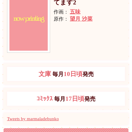
てます2
五味
作画：
望月 沙菜
原作：
文庫
10日頃
毎月
発売
ｺﾐｯｸｽ
17日頃
毎月
発売
Tweets by marmaladebunko